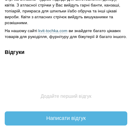
квітів. З атласної стрічки у Вас вийдуть гарні банти, канзаші,
топіарій, прикраса для шпильки і/або обруча та інші цікаві
вироби. Квіти з атласних стрічок вийдуть вишуканими та
розкішними.
На нашому сайті
kvit-tochka.com
ви знайдете багато цікавих
товарів для рукоділля, фурнітуру для біжутерії й багато іншого.
Відгуки
Додайте перший відгук
Написати відгук