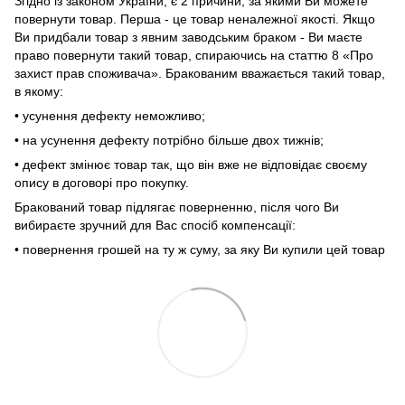
Згідно із законом України, є 2 причини, за якими Ви можете
повернути товар. Перша - це товар неналежної якості. Якщо
Ви придбали товар з явним заводським браком - Ви маєте
право повернути такий товар, спираючись на статтю 8 «Про
захист прав споживача». Бракованим вважається такий товар,
в якому:
• усунення дефекту неможливо;
• на усунення дефекту потрібно більше двох тижнів;
• дефект змінює товар так, що він вже не відповідає своєму
опису в договорі про покупку.
Бракований товар підлягає поверненню, після чого Ви
вибираєте зручний для Вас спосіб компенсації:
• повернення грошей на ту ж суму, за яку Ви купили цей товар