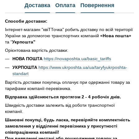
Доставка
Оплата
Повернення
Способи доставки:
Інтернет-магазин "квіТТочка" робить доставку по всій території
України за допомогою транспортних компаній
«Нова пошта»
та “
Укрпошта”
Орієнтована вартість доставки:
НОВА ПОШТА
https://novaposhta.ua/basic_tariffs
УКРПОШТА
https://www.ukrposhta.ua/ua/taryfyukrposhta-
standart
Вартість доставки покупець оплачує при одержанні товару за
тарифами компанії-перевізника.
Відправка здійснюється протягом 2 - 4 робочіх днів.
Швидкість доставки залежить від роботи транспортної
компанії.
Шановні покупці, будь ласка, перевіряйте комплектність
замовлення у відділенні перевізника у присутності
співпрацівника компанії!
При виявленні нестачі або пошкодження товару за