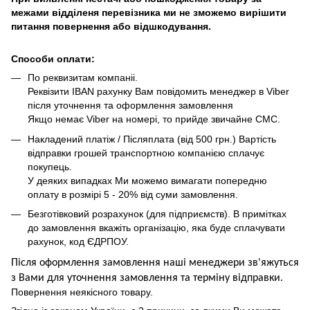
межами відділеня перевізника ми не зможемо вирішити
питання повернення або відшкодування.
Способи оплати:
По реквизитам компаніі.
Реквізити IBAN рахунку Вам повідомить менеджер в Viber
після уточнення та оформлення замовлення
Якщо немає Viber на номері, то прийде звичайне СМС.
Накладений платіж / Післяплата (від 500 грн.) Вартість
відправки грошей транспортною компанією сплачує
покупець.
У деяких випадках Ми можемо вимагати попередню
оплату в розмірі 5 - 20% від суми замовлення.
Безготівковий розрахунок (для підприємств). В примітках
до замовлення вкажіть організацію, яка буде сплачувати
рахунок, код ЄДРПОУ.
Після оформлення замовлення наші менеджери зв'яжуться
з Вами для уточнення замовлення та термін
у
відправ
ки.
Повернення неякісного товару.