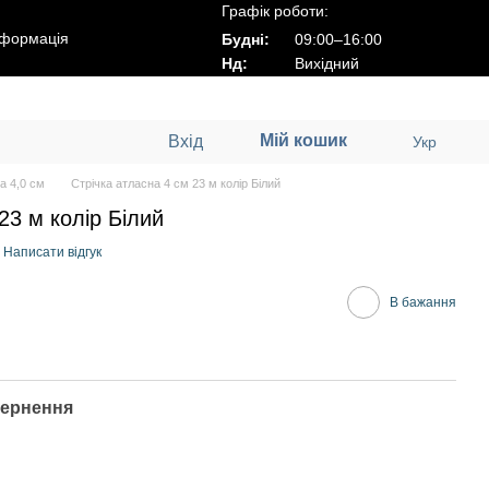
Графік роботи:
нформація
Будні:
09:00–16:00
Нд:
Вихідний
Мій кошик
Вхід
Укр
а 4,0 см
Стрічка атласна 4 см 23 м колір Білий
23 м колір Білий
Написати відгук
В бажання
ернення