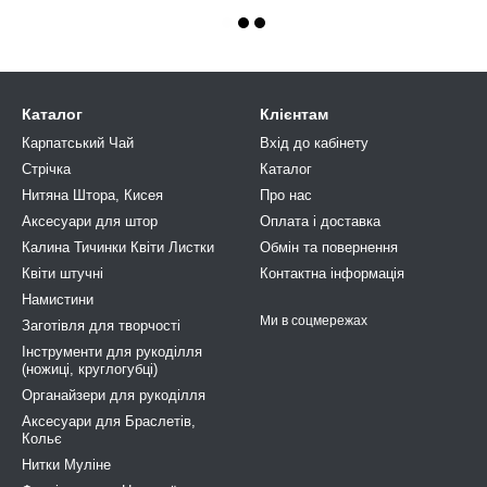
Каталог
Клієнтам
Карпатський Чай
Вхід до кабінету
Стрічка
Каталог
Нитяна Штора, Кисея
Про нас
Аксесуари для штор
Оплата і доставка
Калина Тичинки Квіти Листки
Обмін та повернення
Квіти штучні
Контактна інформація
Намистини
Ми в соцмережах
Заготівля для творчості
Інструменти для рукоділля
(ножиці, круглогубці)
Органайзери для рукоділля
Аксесуари для Браслетів,
Кольє
Нитки Муліне