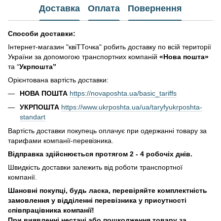
Доставка
Оплата
Повернення
Способи доставки:
Інтернет-магазин "квіТТочка" робить доставку по всій території
України за допомогою транспортних компаній
«Нова пошта»
та “
Укрпошта”
Орієнтована вартість доставки:
НОВА ПОШТА
https://novaposhta.ua/basic_tariffs
УКРПОШТА
https://www.ukrposhta.ua/ua/taryfyukrposhta-
standart
Вартість доставки покупець оплачує при одержанні товару за
тарифами компанії-перевізника.
Відправка здійснюється протягом 2 - 4 робочіх днів.
Швидкість доставки залежить від роботи транспортної
компанії.
Шановні покупці, будь ласка, перевіряйте комплектність
замовлення у відділенні перевізника у присутності
співпрацівника компанії!
При виявленні нестачі або пошкодження товару за