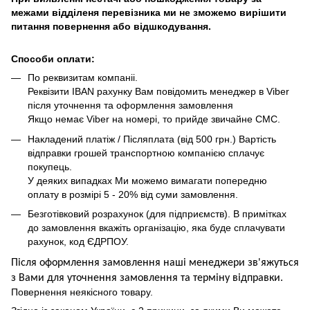
межами відділеня перевізника ми не зможемо вирішити
питання повернення або відшкодування.
Способи оплати:
По реквизитам компаніі.
Реквізити IBAN рахунку Вам повідомить менеджер в Viber
після уточнення та оформлення замовлення
Якщо немає Viber на номері, то прийде звичайне СМС.
Накладений платіж / Післяплата (від 500 грн.) Вартість
відправки грошей транспортною компанією сплачує
покупець.
У деяких випадках Ми можемо вимагати попередню
оплату в розмірі 5 - 20% від суми замовлення.
Безготівковий розрахунок (для підприємств). В примітках
до замовлення вкажіть організацію, яка буде сплачувати
рахунок, код ЄДРПОУ.
Після оформлення замовлення наші менеджери зв'яжуться
з Вами для уточнення замовлення та термін
у
відправ
ки.
Повернення неякісного товару.