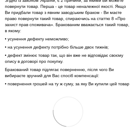
Згідно із законом України, є 2 причини, за якими Ви можете
повернути товар. Перша - це товар неналежної якості. Якщо
Ви придбали товар з явним заводським браком - Ви маєте
право повернути такий товар, спираючись на статтю 8 «Про
захист прав споживача». Бракованим вважається такий товар,
в якому:
• усунення дефекту неможливо;
• на усунення дефекту потрібно більше двох тижнів;
• дефект змінює товар так, що він вже не відповідає своєму
опису в договорі про покупку.
Бракований товар підлягає поверненню, після чого Ви
вибираєте зручний для Вас спосіб компенсації:
• повернення грошей на ту ж суму, за яку Ви купили цей товар