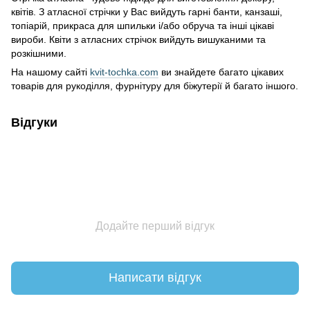
квітів. З атласної стрічки у Вас вийдуть гарні банти, канзаші,
топіарій, прикраса для шпильки і/або обруча та інші цікаві
вироби. Квіти з атласних стрічок вийдуть вишуканими та
розкішними.
На нашому сайті
kvit-tochka.com
ви знайдете багато цікавих
товарів для рукоділля, фурнітуру для біжутерії й багато іншого.
Відгуки
Додайте перший відгук
Написати відгук