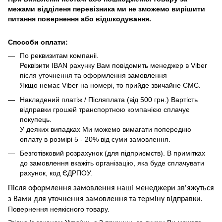
межами відділеня перевізника ми не зможемо вирішити
питання повернення або відшкодування.
Способи оплати:
По реквизитам компаніі.
Реквізити IBAN рахунку Вам повідомить менеджер в Viber
після уточнення та оформлення замовлення
Якщо немає Viber на номері, то прийде звичайне СМС.
Накладений платіж / Післяплата (від 500 грн.) Вартість
відправки грошей транспортною компанією сплачує
покупець.
У деяких випадках Ми можемо вимагати попередню
оплату в розмірі 5 - 20% від суми замовлення.
Безготівковий розрахунок (для підприємств). В примітках
до замовлення вкажіть організацію, яка буде сплачувати
рахунок, код ЄДРПОУ.
Після оформлення замовлення наші менеджери зв'яжуться
з Вами для уточнення замовлення та термін
у
відправ
ки.
Повернення неякісного товару.