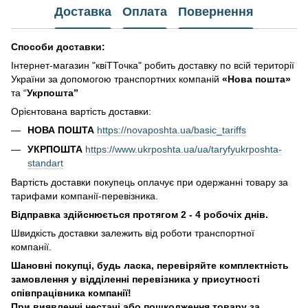
Доставка
Оплата
Повернення
Способи доставки:
Інтернет-магазин "квіТТочка" робить доставку по всій території
України за допомогою транспортних компаній
«Нова пошта»
та “
Укрпошта”
Орієнтована вартість доставки:
НОВА ПОШТА
https://novaposhta.ua/basic_tariffs
УКРПОШТА
https://www.ukrposhta.ua/ua/taryfyukrposhta-
standart
Вартість доставки покупець оплачує при одержанні товару за
тарифами компанії-перевізника.
Відправка здійснюється протягом 2 - 4 робочіх днів.
Швидкість доставки залежить від роботи транспортної
компанії.
Шановні покупці, будь ласка, перевіряйте комплектність
замовлення у відділенні перевізника у присутності
співпрацівника компанії!
При виявленні нестачі або пошкодження товару за