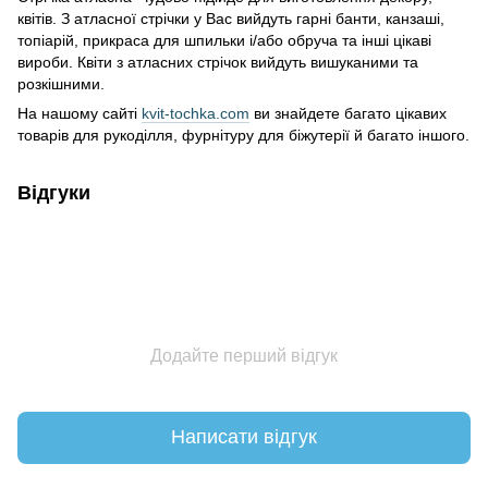
квітів. З атласної стрічки у Вас вийдуть гарні банти, канзаші,
топіарій, прикраса для шпильки і/або обруча та інші цікаві
вироби. Квіти з атласних стрічок вийдуть вишуканими та
розкішними.
На нашому сайті
kvit-tochka.com
ви знайдете багато цікавих
товарів для рукоділля, фурнітуру для біжутерії й багато іншого.
Відгуки
Додайте перший відгук
Написати відгук