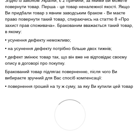
Згідно із законом України, є 2 причини, за якими Ви можете
повернути товар. Перша - це товар неналежної якості. Якщо
Ви придбали товар з явним заводським браком - Ви маєте
право повернути такий товар, спираючись на статтю 8 «Про
захист прав споживача». Бракованим вважається такий товар,
в якому:
• усунення дефекту неможливо;
• на усунення дефекту потрібно більше двох тижнів;
• дефект змінює товар так, що він вже не відповідає своєму
опису в договорі про покупку.
Бракований товар підлягає поверненню, після чого Ви
вибираєте зручний для Вас спосіб компенсації:
• повернення грошей на ту ж суму, за яку Ви купили цей товар