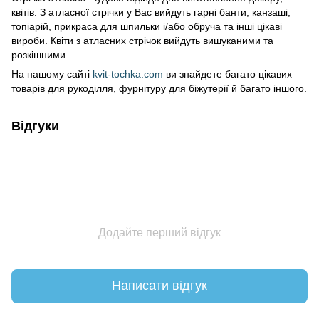
квітів. З атласної стрічки у Вас вийдуть гарні банти, канзаші,
топіарій, прикраса для шпильки і/або обруча та інші цікаві
вироби. Квіти з атласних стрічок вийдуть вишуканими та
розкішними.
На нашому сайті
kvit-tochka.com
ви знайдете багато цікавих
товарів для рукоділля, фурнітуру для біжутерії й багато іншого.
Відгуки
Додайте перший відгук
Написати відгук