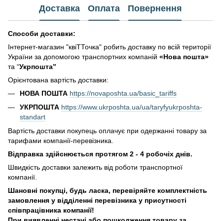
Доставка
Оплата
Повернення
Способи доставки:
Інтернет-магазин "квіТТочка" робить доставку по всій території
України за допомогою транспортних компаній
«Нова пошта»
та “
Укрпошта”
Орієнтована вартість доставки:
НОВА ПОШТА
https://novaposhta.ua/basic_tariffs
УКРПОШТА
https://www.ukrposhta.ua/ua/taryfyukrposhta-
standart
Вартість доставки покупець оплачує при одержанні товару за
тарифами компанії-перевізника.
Відправка здійснюється протягом 2 - 4 робочіх днів.
Швидкість доставки залежить від роботи транспортної
компанії.
Шановні покупці, будь ласка, перевіряйте комплектність
замовлення у відділенні перевізника у присутності
співпрацівника компанії!
При виявленні нестачі або пошкодження товару за