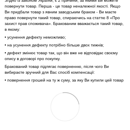
Згідно із законом України, є 2 причини, за якими Ви можете
повернути товар. Перша - це товар неналежної якості. Якщо
Ви придбали товар з явним заводським браком - Ви маєте
право повернути такий товар, спираючись на статтю 8 «Про
захист прав споживача». Бракованим вважається такий товар,
в якому:
• усунення дефекту неможливо;
• на усунення дефекту потрібно більше двох тижнів;
• дефект змінює товар так, що він вже не відповідає своєму
опису в договорі про покупку.
Бракований товар підлягає поверненню, після чого Ви
вибираєте зручний для Вас спосіб компенсації:
• повернення грошей на ту ж суму, за яку Ви купили цей товар