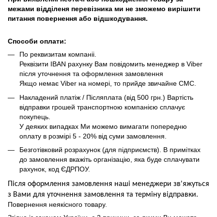
межами відділеня перевізника ми не зможемо вирішити
питання повернення або відшкодування.
Способи оплати:
По реквизитам компаніі.
Реквізити IBAN рахунку Вам повідомить менеджер в Viber
після уточнення та оформлення замовлення
Якщо немає Viber на номері, то прийде звичайне СМС.
Накладений платіж / Післяплата (від 500 грн.) Вартість
відправки грошей транспортною компанією сплачує
покупець.
У деяких випадках Ми можемо вимагати попередню
оплату в розмірі 5 - 20% від суми замовлення.
Безготівковий розрахунок (для підприємств). В примітках
до замовлення вкажіть організацію, яка буде сплачувати
рахунок, код ЄДРПОУ.
Після оформлення замовлення наші менеджери зв'яжуться
з Вами для уточнення замовлення та термін
у
відправ
ки.
Повернення неякісного товару.