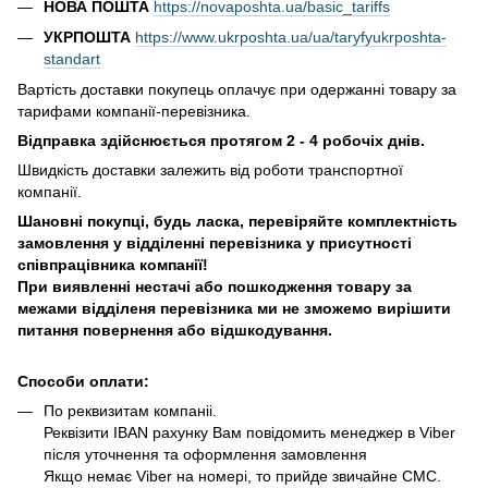
НОВА ПОШТА
https://novaposhta.ua/basic_tariffs
УКРПОШТА
https://www.ukrposhta.ua/ua/taryfyukrposhta-
standart
Вартість доставки покупець оплачує при одержанні товару за
тарифами компанії-перевізника.
Відправка здійснюється протягом 2 - 4 робочіх днів.
Швидкість доставки залежить від роботи транспортної
компанії.
Шановні покупці, будь ласка, перевіряйте комплектність
замовлення у відділенні перевізника у присутності
співпрацівника компанії!
При виявленні нестачі або пошкодження товару за
межами відділеня перевізника ми не зможемо вирішити
питання повернення або відшкодування.
Способи оплати:
По реквизитам компаніі.
Реквізити IBAN рахунку Вам повідомить менеджер в Viber
після уточнення та оформлення замовлення
Якщо немає Viber на номері, то прийде звичайне СМС.