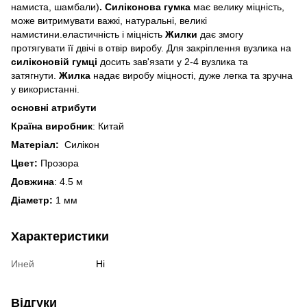
намиста, шамбали)
. Силіконова гумка
має велику міцність,
може витримувати важкі, натуральні, великі
намистини.еластичність і міцність
Жилки
дає змогу
протягувати її двічі в отвір виробу. Для закріплення вузлика на
силіконовій гумці
досить зав'язати у 2-4 вузлика та
затягнути.
Жилка
надає виробу міцності, дуже легка та зручна
у використанні.
основні атрибути
Країна виробник
: Китай
Матеріал:
Силікон
Цвет:
Прозора
Довжина
: 4.5 м
Діаметр:
1 мм
Характеристики
Иней
Ні
Відгуки