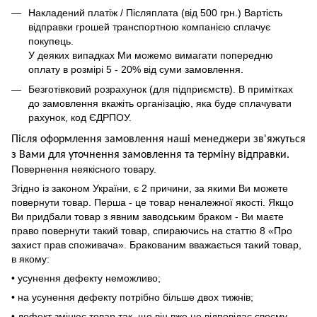
Накладений платіж / Післяплата (від 500 грн.) Вартість
відправки грошей транспортною компанією сплачує
покупець.
У деяких випадках Ми можемо вимагати попередню
оплату в розмірі 5 - 20% від суми замовлення.
Безготівковий розрахунок (для підприємств). В примітках
до замовлення вкажіть організацію, яка буде сплачувати
рахунок, код ЄДРПОУ.
Після оформлення замовлення наші менеджери зв'яжуться
з Вами для уточнення замовлення та термін
у
відправ
ки.
Повернення неякісного товару.
Згідно із законом України, є 2 причини, за якими Ви можете
повернути товар. Перша - це товар неналежної якості. Якщо
Ви придбали товар з явним заводським браком - Ви маєте
право повернути такий товар, спираючись на статтю 8 «Про
захист прав споживача». Бракованим вважається такий товар,
в якому:
• усунення дефекту неможливо;
• на усунення дефекту потрібно більше двох тижнів;
• дефект змінює товар так, що він вже не відповідає своєму