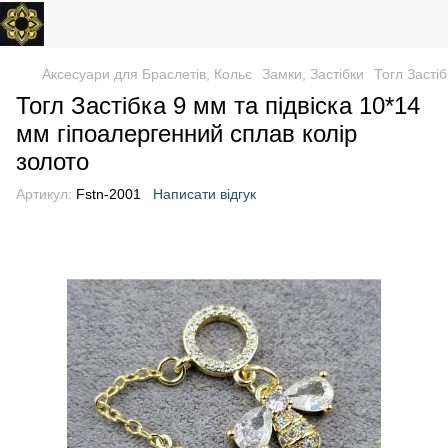
Аксесуари для Браслетів, Кольє
Замки, Застібки
Тогл Засті
Тогл Застібка 9 мм та підвіска 10*14
мм гіпоалергенний сплав колір
золото
Артикул:
Fstn-2001
Написати відгук