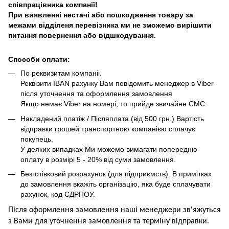
співпрацівника компанії!
При виявленні нестачі або пошкодження товару за
межами відділеня перевізника ми не зможемо вирішити
питання повернення або відшкодування.
Способи оплати:
По реквизитам компаніі.
Реквізити IBAN рахунку Вам повідомить менеджер в Viber
після уточнення та оформлення замовлення
Якщо немає Viber на номері, то прийде звичайне СМС.
Накладений платіж / Післяплата (від 500 грн.) Вартість
відправки грошей транспортною компанією сплачує
покупець.
У деяких випадках Ми можемо вимагати попередню
оплату в розмірі 5 - 20% від суми замовлення.
Безготівковий розрахунок (для підприємств). В примітках
до замовлення вкажіть організацію, яка буде сплачувати
рахунок, код ЄДРПОУ.
Після оформлення замовлення наші менеджери зв'яжуться
з Вами для уточнення замовлення та термін
у
відправ
ки.