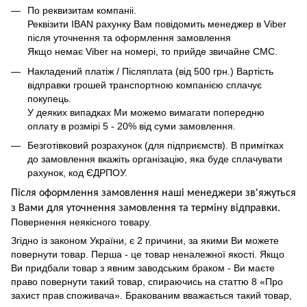
По реквизитам компаніі.
Реквізити IBAN рахунку Вам повідомить менеджер в Viber
після уточнення та оформлення замовлення
Якщо немає Viber на номері, то прийде звичайне СМС.
Накладений платіж / Післяплата (від 500 грн.) Вартість
відправки грошей транспортною компанією сплачує
покупець.
У деяких випадках Ми можемо вимагати попередню
оплату в розмірі 5 - 20% від суми замовлення.
Безготівковий розрахунок (для підприємств). В примітках
до замовлення вкажіть організацію, яка буде сплачувати
рахунок, код ЄДРПОУ.
Після оформлення замовлення наші менеджери зв'яжуться
з Вами для уточнення замовлення та термін
у
відправ
ки.
Повернення неякісного товару.
Згідно із законом України, є 2 причини, за якими Ви можете
повернути товар. Перша - це товар неналежної якості. Якщо
Ви придбали товар з явним заводським браком - Ви маєте
право повернути такий товар, спираючись на статтю 8 «Про
захист прав споживача». Бракованим вважається такий товар,