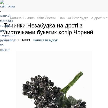
Калина Тичинки Квіти Листки
Тичинки Незабудка на дроті з 
Тичинки Незабудка на дроті з
листочками букетик колір Чорний
Артикул:
ED-339
Написати відгук