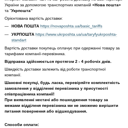
України за допомогою транспортних компаній
«Нова пошта»
та “
Укрпошта”
Орієнтована вартість доставки:
НОВА ПОШТА
https://novaposhta.ua/basic_tariffs
УКРПОШТА
https://www.ukrposhta.ua/ua/taryfyukrposhta-
standart
Вартість доставки покупець оплачує при одержанні товару за
тарифами компанії-перевізника.
Відправка здійснюється протягом 2 - 4 робочіх днів.
Швидкість доставки залежить від роботи транспортної
компанії.
Шановні покупці, будь ласка, перевіряйте комплектність
замовлення у відділенні перевізника у присутності
співпрацівника компанії!
При виявленні нестачі або пошкодження товару за
межами відділеня перевізника ми не зможемо вирішити
питання повернення або відшкодування.
Способи оплати: