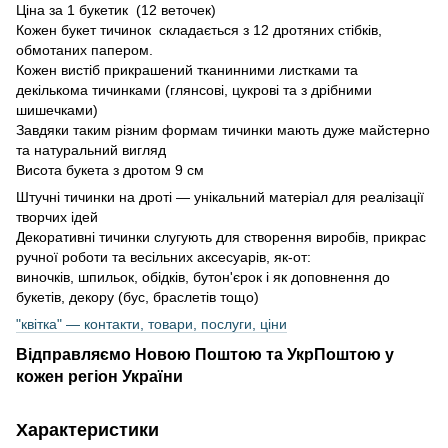
Ціна за 1 букетик (12 веточек)
Кожен букет тичинок складається з 12 дротяних стібків,
обмотаних папером.
Кожен вистіб прикрашений тканинними листками та
декількома тичинками (глянсові, цукрові та з дрібними
шишечками)
Завдяки таким різним формам тичинки мають дуже майстерно
та натуральний вигляд
Висота букета з дротом 9 см
Штучні тичинки на дроті — унікальний матеріал для реалізації
творчих ідей
Декоративні тичинки слугують для створення виробів, прикрас
ручної роботи та весільних аксесуарів, як-от:
виночків, шпильок, обідків, бутон'єрок і як доповнення до
букетів, декору (бус, браслетів тощо)
"квітка" — контакти, товари, послуги, ціни
Відправляємо Новою Поштою та УкрПоштою у
кожен регіон України
Характеристики