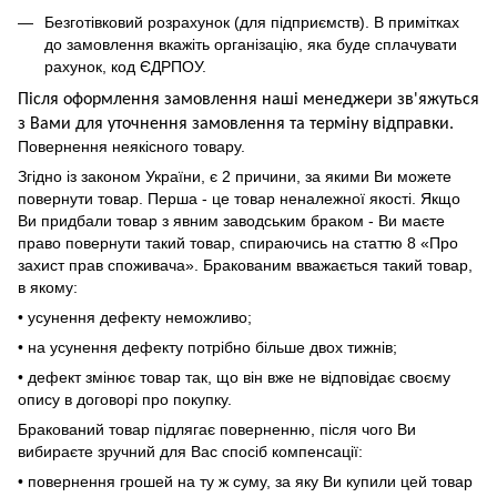
Безготівковий розрахунок (для підприємств). В примітках
до замовлення вкажіть організацію, яка буде сплачувати
рахунок, код ЄДРПОУ.
Після оформлення замовлення наші менеджери зв'яжуться
з Вами для уточнення замовлення та термін
у
відправ
ки.
Повернення неякісного товару.
Згідно із законом України, є 2 причини, за якими Ви можете
повернути товар. Перша - це товар неналежної якості. Якщо
Ви придбали товар з явним заводським браком - Ви маєте
право повернути такий товар, спираючись на статтю 8 «Про
захист прав споживача». Бракованим вважається такий товар,
в якому:
• усунення дефекту неможливо;
• на усунення дефекту потрібно більше двох тижнів;
• дефект змінює товар так, що він вже не відповідає своєму
опису в договорі про покупку.
Бракований товар підлягає поверненню, після чого Ви
вибираєте зручний для Вас спосіб компенсації:
• повернення грошей на ту ж суму, за яку Ви купили цей товар