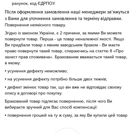
рахунок, код ЄДРПОУ.
Після оформлення замовлення наші менеджери зв'яжуться
з Вами для уточнення замовлення та термін
у
відправ
ки.
Повернення неякісного товару.
Згідно із законом України, є 2 причини, за якими Ви можете
повернути товар. Перша - це товар неналежної якості. Якщо
Ви придбали товар з явним заводським браком - Ви маєте
право повернути такий товар, спираючись на статтю 8 «Про
захист прав споживача». Бракованим вважається такий товар,
в якому:
• усунення дефекту неможливо;
• на усунення дефекту потрібно більше двох тижнів;
• дефект змінює товар так, що він вже не відповідає своєму
опису в договорі про покупку.
Бракований товар підлягає поверненню, після чого Ви
вибираєте зручний для Вас спосіб компенсації:
• повернення грошей на ту ж суму, за яку Ви купили цей товар