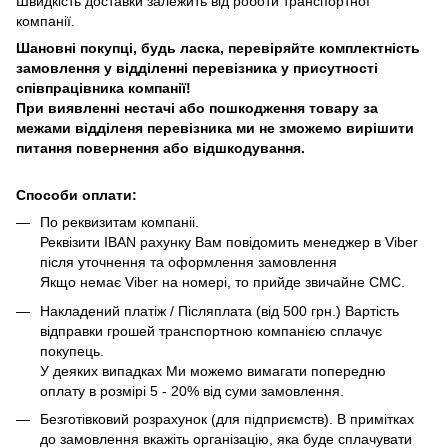
Швидкість доставки залежить від роботи транспортної
компанії.
Шановні покупці, будь ласка, перевіряйте комплектність
замовлення у відділенні перевізника у присутності
співпрацівника компанії!
При виявленні нестачі або пошкодження товару за
межами відділеня перевізника ми не зможемо вирішити
питання повернення або відшкодування.
Способи оплати:
По реквизитам компаніі.
Реквізити IBAN рахунку Вам повідомить менеджер в Viber
після уточнення та оформлення замовлення
Якщо немає Viber на номері, то прийде звичайне СМС.
Накладений платіж / Післяплата (від 500 грн.) Вартість
відправки грошей транспортною компанією сплачує
покупець.
У деяких випадках Ми можемо вимагати попередню
оплату в розмірі 5 - 20% від суми замовлення.
Безготівковий розрахунок (для підприємств). В примітках
до замовлення вкажіть організацію, яка буде сплачувати