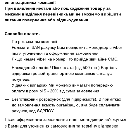
співпрацівника компанії!
При виявленні нестачі або пошкодження товару за
межами відділеня перевізника ми не зможемо вирішити
питання повернення або відшкодування.
Способи оплати:
По реквизитам компаніі.
Реквізити IBAN рахунку Вам повідомить менеджер в Viber
після уточнення та оформлення замовлення
Якщо немає Viber на номері, то прийде звичайне СМС.
Накладений платіж / Післяплата (від 500 грн.) Вартість
відправки грошей транспортною компанією сплачує
покупець.
У деяких випадках Ми можемо вимагати попередню
оплату в розмірі 5 - 20% від суми замовлення.
Безготівковий розрахунок (для підприємств). В примітках
до замовлення вкажіть організацію, яка буде сплачувати
рахунок, код ЄДРПОУ.
Після оформлення замовлення наші менеджери зв'яжуться
з Вами для уточнення замовлення та термін
у
відправ
ки.